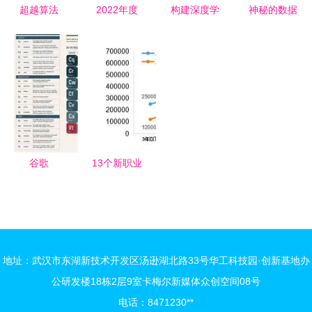
好基础
法突破
超越算法
2022年度
构建深度学
神秘的数据
人工智能无
智能穿戴设
习计算机理
标注为何物
法复制的设
备创新排行
论与算法实
揭秘人工智
计师技能
榜发布 智
践能力的系
能背后的基
能健康穿戴
统化路径
石
驶入快车道
谷歌
13个新职业
RankBrain
官宣 10个
算法原理解
与人工智能
析 人工智
相关，行业
能排名技术
迎来“算法
地址：武汉市东湖新技术开发区汤逊湖北路33号华工科技园·创新基地办
的核心机制
定义岗
公研发楼18栋2层9室卡梅尔新媒体众创空间08号
位”时代
电话：8471230**