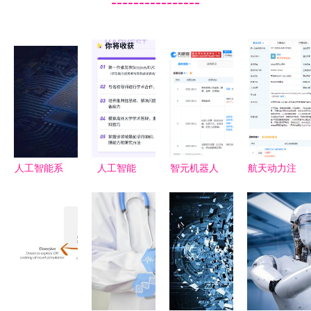
----------------
人工智能系
人工智能
智元机器人
航天动力注
列报告之三
从机器学习
等入股无界
入智慧内核
数据量 算
理论基础到
智慧，聚焦
中国航天科
法 芯片三
现代算法
AI陪护机器
工成立智能
方面快速发
人领域发展
科技研究
展,为人工
院，聚焦人
智能奠定良
工智能与算