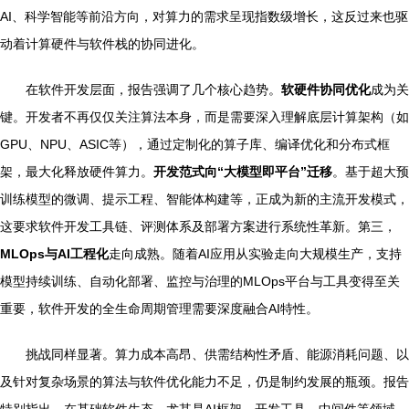
AI、科学智能等前沿方向，对算力的需求呈现指数级增长，这反过来也驱
动着计算硬件与软件栈的协同进化。
在软件开发层面，报告强调了几个核心趋势。
软硬件协同优化
成为关
键。开发者不再仅仅关注算法本身，而是需要深入理解底层计算架构（如
GPU、NPU、ASIC等），通过定制化的算子库、编译优化和分布式框
架，最大化释放硬件算力。
开发范式向“大模型即平台”迁移
。基于超大预
训练模型的微调、提示工程、智能体构建等，正成为新的主流开发模式，
这要求软件开发工具链、评测体系及部署方案进行系统性革新。第三，
MLOps与AI工程化
走向成熟。随着AI应用从实验走向大规模生产，支持
模型持续训练、自动化部署、监控与治理的MLOps平台与工具变得至关
重要，软件开发的全生命周期管理需要深度融合AI特性。
挑战同样显著。算力成本高昂、供需结构性矛盾、能源消耗问题、以
及针对复杂场景的算法与软件优化能力不足，仍是制约发展的瓶颈。报告