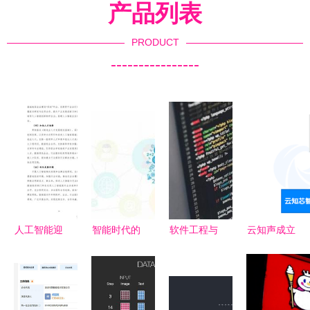
产品列表
PRODUCT
----------------
人工智能迎
智能时代的
软件工程与
云知声成立
来新格局
浪潮 麦肯
计算机科学
智慧城市发
数据局与工
锡报告揭示
的深度解析
展公司，全
信部联合发
AI技术的公
差异、应用
面布局人工