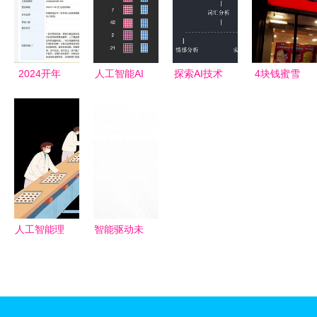
布《促进新
司应用与算
与人工智能
智能应用全
一代人工智
法软件开发
实践
新生态
能产业发展
的未來
三年行动计
2024开年
人工智能AI
探索AI技术
4块钱蜜雪
划》
乱卷NOA
画画 Stable
的奥秘 揭
冰城进军AI
余承东与何
Diffusion原
秘人工智能
资本狂欢下
小鹏在焦虑
理与使用方
的核心原理
的打工
什么？
法详解
人“背刺”警
报
人工智能理
智能驱动未
论与算法软
来 汽车企
件开发 探
业集团总部
索16个新职
落户合肥，
业的无限可
人工智能理