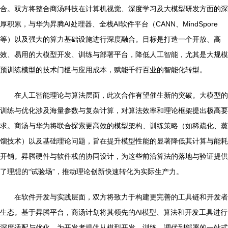
合。双方将整合商汤科技在计算机视觉、深度学习及大模型研发方面的深
厚积累，与华为昇腾AI处理器、全栈AI软件平台（CANN、MindSpore
等）以及强大的算力基础设施进行深度融合。目标是打造一个开放、高
效、易用的大模型开发、训练与部署平台，降低人工智能，尤其是大规模
预训练模型的技术门槛与应用成本，赋能千行百业的智能化转型。
在人工智能理论与算法层面，此次合作有望催生新的突破。大模型的
训练与优化涉及海量参数与复杂计算，对算法效率和理论框架提出极高要
求。商汤与华为将联合探索更高效的模型架构、训练策略（如稀疏化、蒸
馏技术）以及基础理论问题，旨在提升模型性能的显著降低其计算与能耗
开销。昇腾硬件与软件栈的协同设计，为这些前沿算法的落地与验证提供
了理想的“试验场”，推动理论创新快速转化为实际生产力。
在软件开发与实践层面，双方将致力于构建更完善的工具链和开发者
生态。基于昇腾平台，商汤计划将其领先的AI模型、算法和开发工具进行
深度适配与优化，为开发者提供从模型开发、训练、调优到部署的一站式