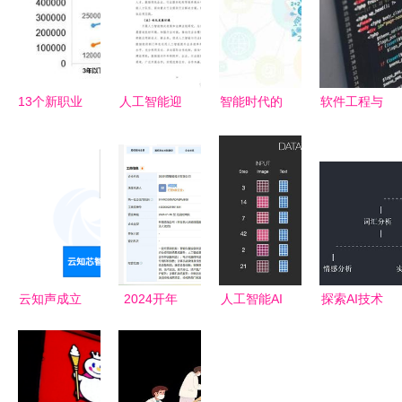
13个新职业
人工智能迎
智能时代的
软件工程与
官宣 10个
来新格局
浪潮 麦肯
计算机科学
与人工智能
数据局与工
锡报告揭示
的深度解析
相关，行业
信部联合发
AI技术的公
差异、应用
迎来“算法
布《促进新
司应用与算
与人工智能
定义岗
一代人工智
法软件开发
实践
位”时代
能产业发展
的未來
三年行动计
云知声成立
2024开年
人工智能AI
探索AI技术
划》
智慧城市发
乱卷NOA
画画 Stable
的奥秘 揭
展公司，全
余承东与何
Diffusion原
秘人工智能
面布局人工
小鹏在焦虑
理与使用方
的核心原理